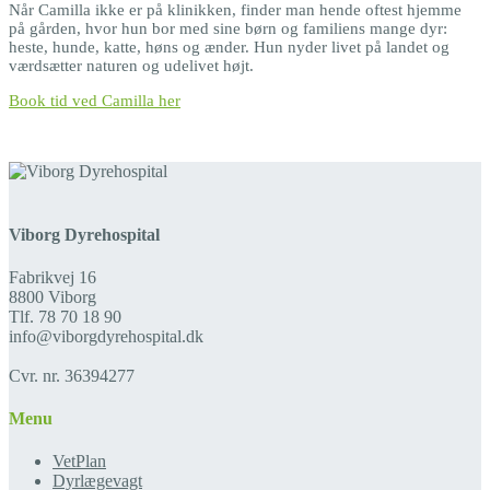
Når Camilla ikke er på klinikken, finder man hende oftest hjemme
på gården, hvor hun bor med sine børn og familiens mange dyr:
heste, hunde, katte, høns og ænder. Hun nyder livet på landet og
værdsætter naturen og udelivet højt.
Book tid ved Camilla her
Viborg Dyrehospital
Fabrikvej 16
8800 Viborg
Tlf. 78 70 18 90
info@viborgdyrehospital.dk
Cvr. nr. 36394277
Menu
VetPlan
Dyrlægevagt