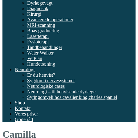
Dyrlægevagt
Diagnostik
Kirurgi
Avancerede operationer
MRI-scanning
Boas graduering
Laserterapi
Fysioterapi
Tandbehandlinger
Water Walker
VetPlan
Hundetræning
Neurologi
Er du henvist?
Sygdom i nervesystemet
Neurologiske cases
Neurologi – til henvisende dyrlæge
Syringomyeli hos cavalier king charles spaniel
Shop
Kontakt
Vores priser
Gode råd
Camilla