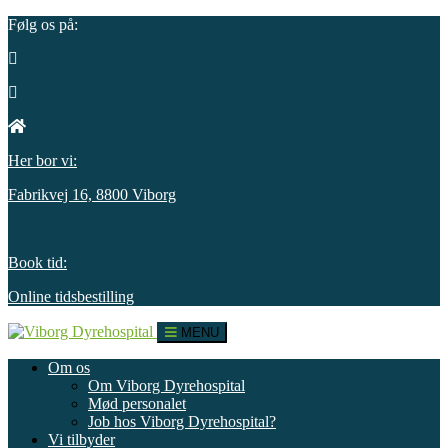
Følg os på:
Her bor vi:
Fabrikvej 16, 8800 Viborg
Book tid:
Online tidsbestilling
MENU
Om os
Om Viborg Dyrehospital
Mød personalet
Job hos Viborg Dyrehospital?
Vi tilbyder