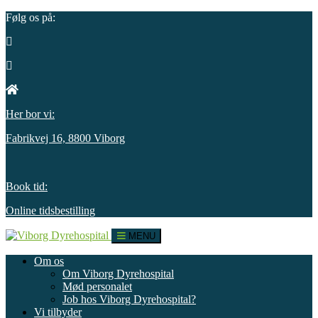
Følg os på:
Her bor vi:
Fabrikvej 16, 8800 Viborg
Book tid:
Online tidsbestilling
MENU
Om os
Om Viborg Dyrehospital
Mød personalet
Job hos Viborg Dyrehospital?
Vi tilbyder