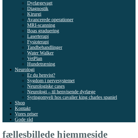
Dyrlægevagt
Diagnostik
Kirurgi
Avancerede operationer
MRI-scanning
Boas graduering
Laserterapi
Fysioterapi
Tandbehandlinger
Water Walker
VetPlan
Hundetræning
Neurologi
Er du henvist?
Sygdom i nervesystemet
Neurologiske cases
Neurologi – til henvisende dyrlæge
Syringomyeli hos cavalier king charles spaniel
Shop
Kontakt
Vores priser
Gode råd
fællesbillede hjemmeside