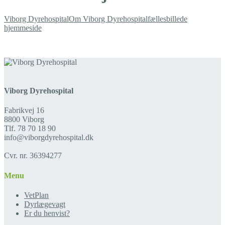
Viborg Dyrehospital
Om Viborg Dyrehospital
fællesbillede
hjemmeside
Viborg Dyrehospital
Fabrikvej 16
8800 Viborg
Tlf. 78 70 18 90
info@viborgdyrehospital.dk
Cvr. nr. 36394277
Menu
VetPlan
Dyrlægevagt
Er du henvist?