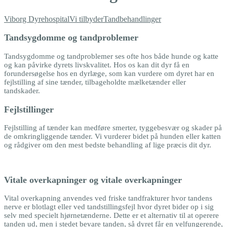
Viborg Dyrehospital
Vi tilbyder
Tandbehandlinger
Tandsygdomme og tandproblemer
Tandsygdomme og tandproblemer ses ofte hos både hunde og katte
og kan påvirke dyrets livskvalitet. Hos os kan dit dyr få en
forundersøgelse hos en dyrlæge, som kan vurdere om dyret har en
fejlstilling af sine tænder, tilbageholdte mælketænder eller
tandskader.
Fejlstillinger
Fejlstilling af tænder kan medføre smerter, tyggebesvær og skader på
de omkringliggende tænder. Vi vurderer bidet på hunden eller katten
og rådgiver om den mest bedste behandling af lige præcis dit dyr.
Vitale overkapninger og vitale overkapninger
Vital overkapning anvendes ved friske tandfrakturer hvor tandens
nerve er blotlagt eller ved tandstillingsfejl hvor dyret bider op i sig
selv med specielt hjørnetænderne. Dette er et alternativ til at operere
tanden ud, men i stedet bevare tanden, så dyret får en velfungerende,