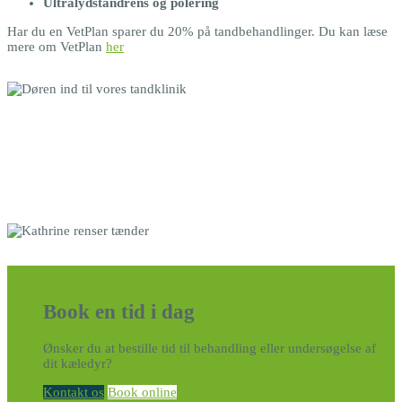
Ultralydstandrens og polering
Har du en VetPlan sparer du 20% på tandbehandlinger. Du kan læse
mere om VetPlan
her
Book en tid i dag
Ønsker du at bestille tid til behandling eller undersøgelse af
dit kæledyr?
Kontakt os
Book online