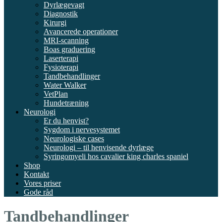
Dyrlægevagt
Diagnostik
Kirurgi
Avancerede operationer
MRI-scanning
Boas graduering
Laserterapi
Fysioterapi
Tandbehandlinger
Water Walker
VetPlan
Hundetræning
Neurologi
Er du henvist?
Sygdom i nervesystemet
Neurologiske cases
Neurologi – til henvisende dyrlæge
Syringomyeli hos cavalier king charles spaniel
Shop
Kontakt
Vores priser
Gode råd
Tandbehandlinger