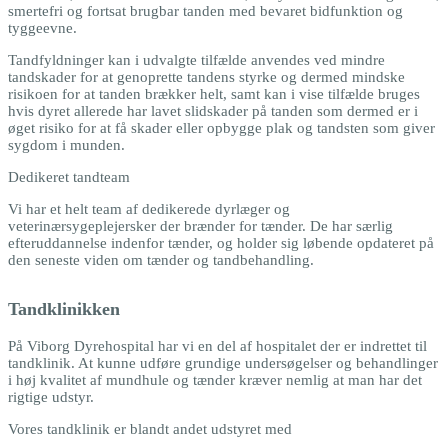
smertefri og fortsat brugbar tanden med bevaret bidfunktion og
tyggeevne.
Tandfyldninger kan i udvalgte tilfælde anvendes ved mindre
tandskader for at genoprette tandens styrke og dermed mindske
risikoen for at tanden brækker helt, samt kan i vise tilfælde bruges
hvis dyret allerede har lavet slidskader på tanden som dermed er i
øget risiko for at få skader eller opbygge plak og tandsten som giver
sygdom i munden.
Dedikeret tandteam
Vi har et helt team af dedikerede dyrlæger og
veterinærsygeplejersker der brænder for tænder. De har særlig
efteruddannelse indenfor tænder, og holder sig løbende opdateret på
den seneste viden om tænder og tandbehandling.
Tandklinikken
På Viborg Dyrehospital har vi en del af hospitalet der er indrettet til
tandklinik. At kunne udføre grundige undersøgelser og behandlinger
i høj kvalitet af mundhule og tænder kræver nemlig at man har det
rigtige udstyr.
Vores tandklinik er blandt andet udstyret med