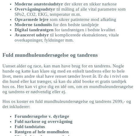
Moderne anæstesiudstyr
der sikrer en sikker narkose
Overvågningsudstyr
til måling af alle vital parametre som
SPo2, CO2, EKG, temperatur m.m.
Opvarmede lejre
som sikrer patinterne mod afkøling
Moderne tandunits
for den bedste tandpleje
Digital tandrøntgen
for tandrøntgen i bedste kvalitet
Avanceret udstyr
til komplicerede ekstraktioner, vitale
overkapninger, fyldninger mm.
Fuld mundhuleundersøgelse og tandrens
Uanset alder og race, kan man have brug for en tandrens. Nogle
hunde og katte kan klare sig med en enkelt tandrens eller to hele
livet, mens andre skal have renset tænder hvert åt. Er du i tvivl om
din hund eller kat trænger, så kan du altid booke et gratis tandtjek
hos os. Her kan vi give dig en idé om, om en mundhuleundersøgelse
og tandrens er nødvendig eller ej.
Hos os koster en fuld mundhuleundersøgelse og tandrens 2699,- og
det inkluderer:
Forundersøgelse v. dyrlæge
Fuld narkose og overvågning
Fuld tandstatus
Røntgen af hele mundhulen