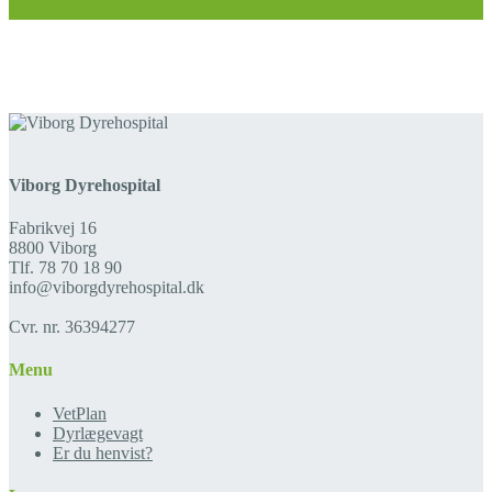
Viborg Dyrehospital
Fabrikvej 16
8800 Viborg
Tlf. 78 70 18 90
info@viborgdyrehospital.dk
Cvr. nr. 36394277
Menu
VetPlan
Dyrlægevagt
Er du henvist?