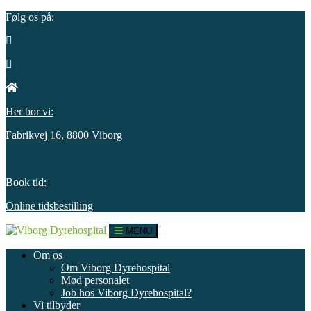
Følg os på:
Her bor vi:
Fabrikvej 16, 8800 Viborg
Book tid:
Online tidsbestilling
MENU
Om os
Om Viborg Dyrehospital
Mød personalet
Job hos Viborg Dyrehospital?
Vi tilbyder