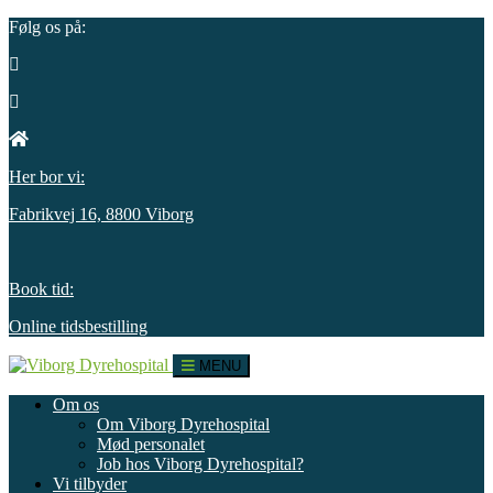
Følg os på:
Her bor vi:
Fabrikvej 16, 8800 Viborg
Book tid:
Online tidsbestilling
MENU
Om os
Om Viborg Dyrehospital
Mød personalet
Job hos Viborg Dyrehospital?
Vi tilbyder