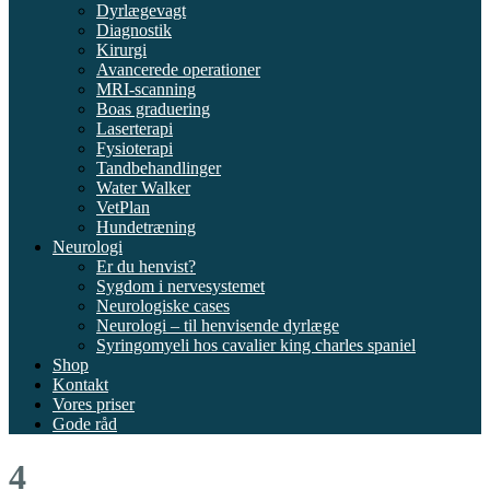
Dyrlægevagt
Diagnostik
Kirurgi
Avancerede operationer
MRI-scanning
Boas graduering
Laserterapi
Fysioterapi
Tandbehandlinger
Water Walker
VetPlan
Hundetræning
Neurologi
Er du henvist?
Sygdom i nervesystemet
Neurologiske cases
Neurologi – til henvisende dyrlæge
Syringomyeli hos cavalier king charles spaniel
Shop
Kontakt
Vores priser
Gode råd
4