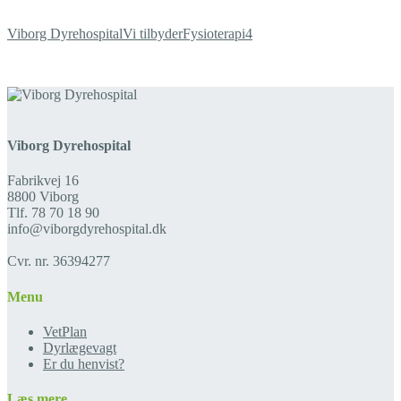
Viborg Dyrehospital
Vi tilbyder
Fysioterapi
4
Viborg Dyrehospital
Fabrikvej 16
8800 Viborg
Tlf. 78 70 18 90
info@viborgdyrehospital.dk
Cvr. nr. 36394277
Menu
VetPlan
Dyrlægevagt
Er du henvist?
Læs mere