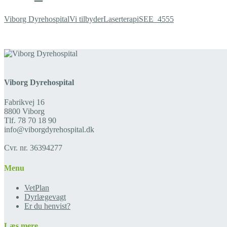
Viborg Dyrehospital
Vi tilbyder
Laserterapi
SEE_4555
Viborg Dyrehospital
Fabrikvej 16
8800 Viborg
Tlf. 78 70 18 90
info@viborgdyrehospital.dk
Cvr. nr. 36394277
Menu
VetPlan
Dyrlægevagt
Er du henvist?
Læs mere