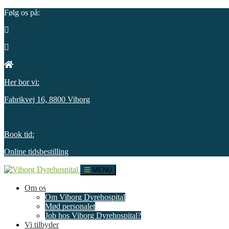
Følg os på:
Her bor vi:
Fabrikvej 16, 8800 Viborg
Book tid:
Online tidsbestilling
MENU
Om os
Om Viborg Dyrehospital
Mød personalet
Job hos Viborg Dyrehospital?
Vi tilbyder