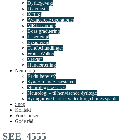
Dyrlægevagt
Diagnostik
Kirurgi
Avancerede operationer
MRI-scanning
Boas graduering
Laserterapi
Fysioterapi
Tandbehandlinger
Water Walker
VetPlan
Hundetræning
Neurologi
Er du henvist?
Sygdom i nervesystemet
Neurologiske cases
Neurologi – til henvisende dyrlæge
Syringomyeli hos cavalier king charles spaniel
Shop
Kontakt
Vores priser
Gode råd
SEE_4555