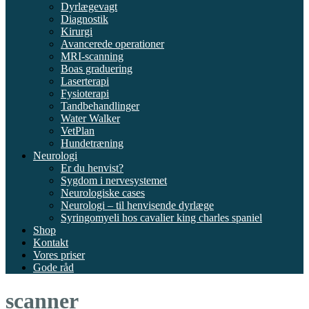
Dyrlægevagt
Diagnostik
Kirurgi
Avancerede operationer
MRI-scanning
Boas graduering
Laserterapi
Fysioterapi
Tandbehandlinger
Water Walker
VetPlan
Hundetræning
Neurologi
Er du henvist?
Sygdom i nervesystemet
Neurologiske cases
Neurologi – til henvisende dyrlæge
Syringomyeli hos cavalier king charles spaniel
Shop
Kontakt
Vores priser
Gode råd
scanner