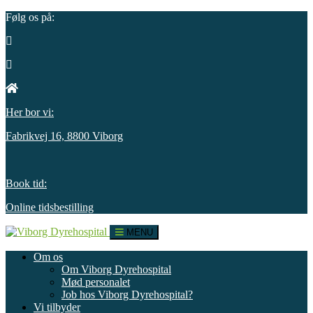
Følg os på:
Her bor vi:
Fabrikvej 16, 8800 Viborg
Book tid:
Online tidsbestilling
MENU
Om os
Om Viborg Dyrehospital
Mød personalet
Job hos Viborg Dyrehospital?
Vi tilbyder