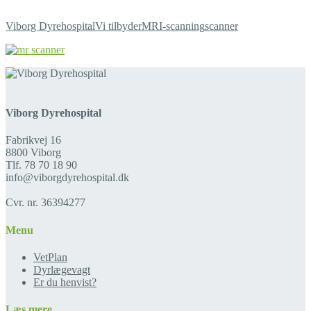
Viborg Dyrehospital
Vi tilbyder
MRI-scanning
scanner
Viborg Dyrehospital
Fabrikvej 16
8800 Viborg
Tlf. 78 70 18 90
info@viborgdyrehospital.dk
Cvr. nr. 36394277
Menu
VetPlan
Dyrlægevagt
Er du henvist?
Læs mere