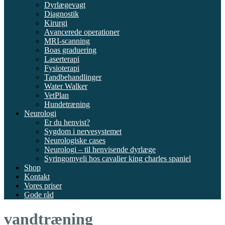
Dyrlægevagt
Diagnostik
Kirurgi
Avancerede operationer
MRI-scanning
Boas graduering
Laserterapi
Fysioterapi
Tandbehandlinger
Water Walker
VetPlan
Hundetræning
Neurologi
Er du henvist?
Sygdom i nervesystemet
Neurologiske cases
Neurologi – til henvisende dyrlæge
Syringomyeli hos cavalier king charles spaniel
Shop
Kontakt
Vores priser
Gode råd
vandtræning