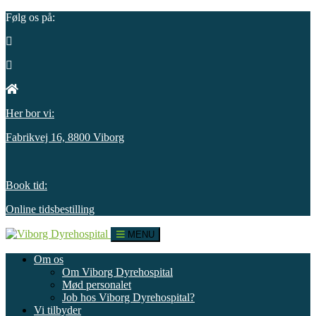
Følg os på:
Her bor vi:
Fabrikvej 16, 8800 Viborg
Book tid:
Online tidsbestilling
MENU
Om os
Om Viborg Dyrehospital
Mød personalet
Job hos Viborg Dyrehospital?
Vi tilbyder