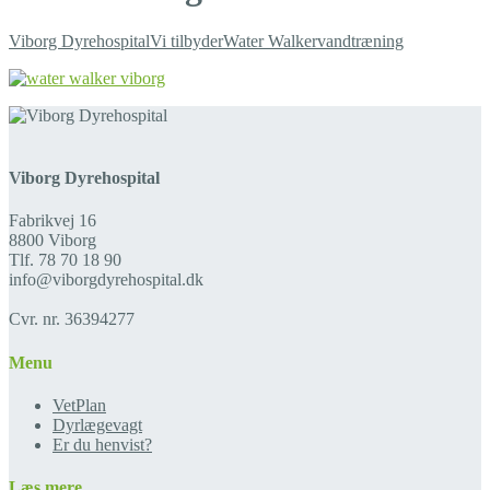
Viborg Dyrehospital
Vi tilbyder
Water Walker
vandtræning
Viborg Dyrehospital
Fabrikvej 16
8800 Viborg
Tlf. 78 70 18 90
info@viborgdyrehospital.dk
Cvr. nr. 36394277
Menu
VetPlan
Dyrlægevagt
Er du henvist?
Læs mere